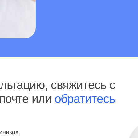
ацию, свяжитесь с
чте или
обратитесь
х
 и какие
аш метод