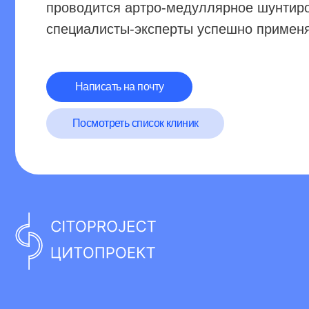
Ста
От
Биб