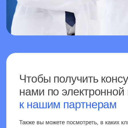
Чтобы получить консульт
нами по электронной по
к нашим партнерам
Также вы можете посмотреть, в каких клиника
проводится артро-медуллярное шунтирование
специалисты-эксперты успешно применяют н
Написать на почту
Посмотреть список клиник