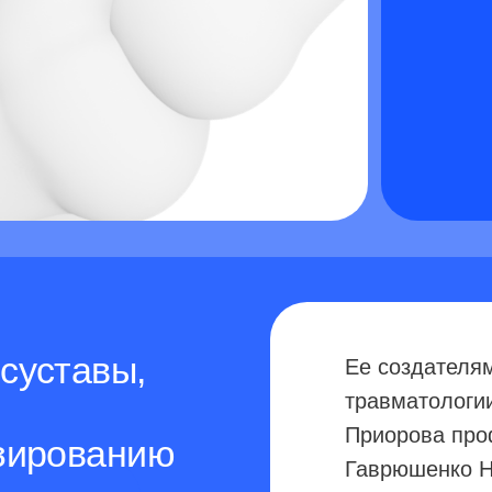
тавы,
Ее создателями стали уч
травматологии и ортопед
Приорова профессор, ак
ованию
Гаврюшенко Н.С., кандид
наук Булгаков В.Г. и кан
наук Татаренков В.И.
Сегодня артро-медулляр