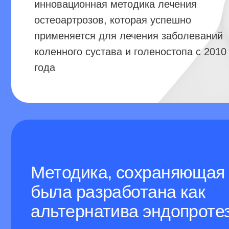
применяется для лечения заболеваний
коленного сустава и голеностопа с 2010
года
Методика, сохраняющая сус
была разработана как
альтернатива эндопротезир