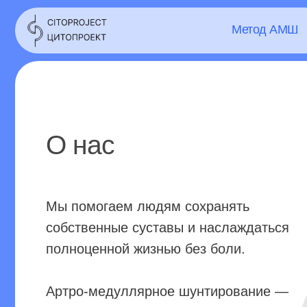
Метод АМШ
О 
О нас
Мы помогаем людям сохранять
собственные суставы и наслаждаться
полноценной жизнью без боли.
Артро-медуллярное шунтирование —
инновационная методика лечения
остеоартрозов, которая успешно