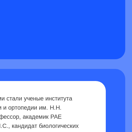
еные института
ии им. Н.Н.
адемик РАЕ
ат биологических
дидат медицинских
ное шунтирование